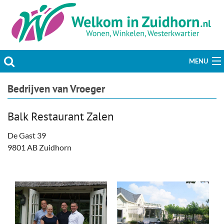
MENU
Actueel
Bedrijven van Vroeger
Hobby & Vrije tijd
Balk Restaurant Zalen
Welzijn & Maatschappij
De Gast 39
9801 AB Zuidhorn
Bedrijven
Prikbord & Aanbiedingen
Plaats bericht