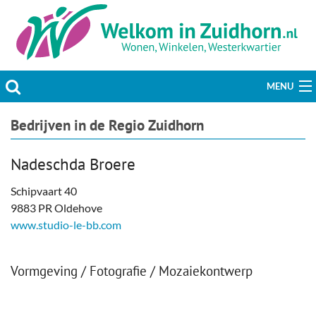
MENU
Actueel
Bedrijven in de Regio Zuidhorn
Hobby & Vrije tijd
Nadeschda Broere
Welzijn & Maatschappij
Schipvaart 40
9883 PR Oldehove
Bedrijven
www.studio-le-bb.com
Prikbord & Aanbiedingen
Vormgeving / Fotografie / Mozaiekontwerp
Plaats bericht