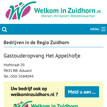
MENU
Actueel
Bedrijven in de Regio Zuidhorn
Hobby & Vrije tijd
Gastouderopvang Het Appelhofje
Welzijn & Maatschappij
Hofstraat 35
9831 RB Aduard
Bedrijven
Tel.: 050-3184094
Prikbord & Aanbiedingen
Plaats bericht