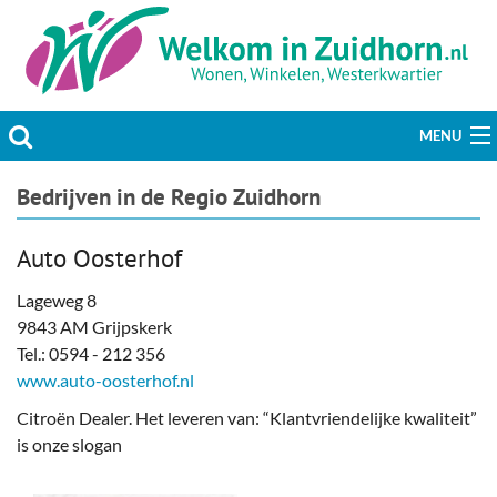
MENU
Actueel
Bedrijven in de Regio Zuidhorn
Hobby & Vrije tijd
Auto Oosterhof
Welzijn & Maatschappij
Lageweg 8
9843 AM Grijpskerk
Bedrijven
Tel.: 0594 - 212 356
www.auto-oosterhof.nl
Prikbord & Aanbiedingen
Citroën Dealer. Het leveren van: “Klantvriendelijke kwaliteit”
is onze slogan
Plaats bericht