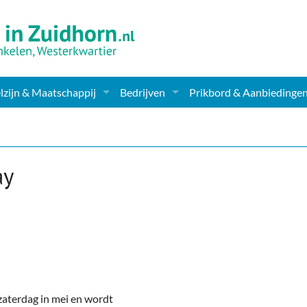
zijn & Maatschappij
Bedrijven
Prikbord & Aanbiedinge
ching, Therapie en meer
Supermarkt & Levensmiddelen
en Clubs
ritatieve instellingen
Winkelen & Mode
ay
zondheid & Zorg
Verzorging
nderopvang
Dieren & Tuin
ensbeschouwelijk
Horeca & Uitgaan
erwijs & jeugd
Vervoer, Auto's & Fietsen
 zaterdag in mei en wordt