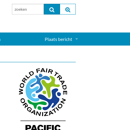
n
Plaats bericht
Inloggen...
Aanmelden nieuw account...