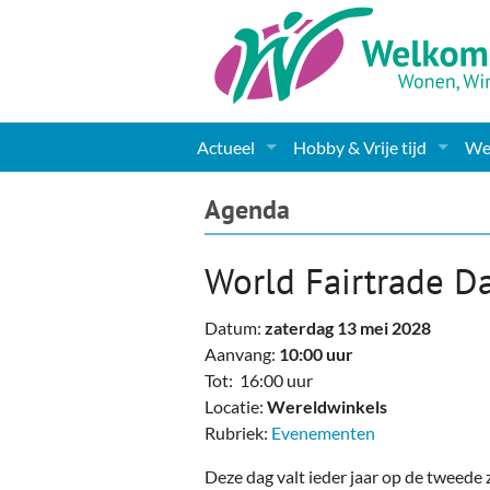
Actueel
Hobby & Vrije tijd
Wel
Nieuws
Sport
Coa
Agenda
Agenda
(Culturele) verenigingen 
Cha
World Fairtrade D
Gemeente informatie
Dorpen
Kunst
Ge
Datum:
zaterdag 13 mei 2028
Columns & Redactioneel
Woningaanbod
Muziek
Ki
Aanvang:
10:00 uur
Tot: 16:00 uur
Foto-pagina
Toerisme & Musea
Lev
Locatie:
Wereldwinkels
Rubriek:
Evenementen
Podia & Dorpshuizen
Ond
Deze dag valt ieder jaar op de tweede