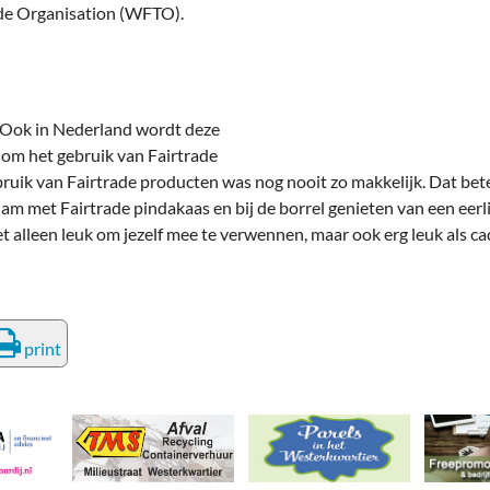
deren
Wonen & Interieur
ade Organisation (WFTO).
itieke Partijen
On-line bestellen in Zuidhorn
dhorners
Financiën, Makelaars & Hypotheken
s. Ook in Nederland wordt deze
Diensten, Gemak & Zakelijk
om het gebruik van Fairtrade
bruik van Fairtrade producten was nog nooit zo makkelijk. Dat b
(Ver) Bouw & Onderhoud
am met Fairtrade pindakaas en bij de borrel genieten van een eerlij
iet alleen leuk om jezelf mee te verwennen, maar ook erg leuk als 
Bedrijventerreinen
Bedrijven in de Regio Zuidhorn
Bedrijven van Vroeger
print