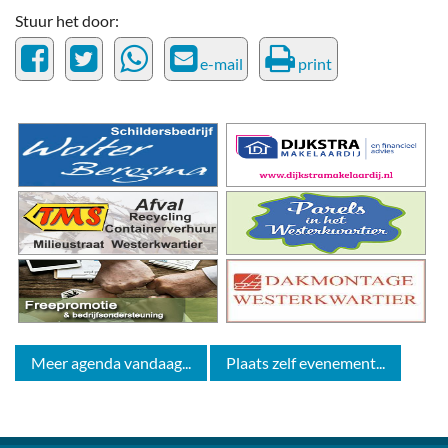
Stuur het door:
e-mail
print
Meer agenda vandaag...
Plaats zelf evenement...