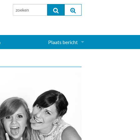
n
Plaats bericht
Inloggen...
Aanmelden nieuw account...