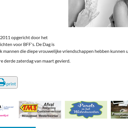
deren
Wonen & Interieur
itieke Partijen
On-line bestellen in Zuidhorn
dhorners
Financiën, Makelaars & Hypotheken
 2011 opgericht door het
Diensten, Gemak & Zakelijk
ichten voor BFF's. De Dag is
k mannen die diepe vrouwelijke vriendschappen hebben kunnen 
(Ver) Bouw & Onderhoud
e derde zaterdag van maart gevierd.
Bedrijventerreinen
Bedrijven in de Regio Zuidhorn
print
Bedrijven van Vroeger