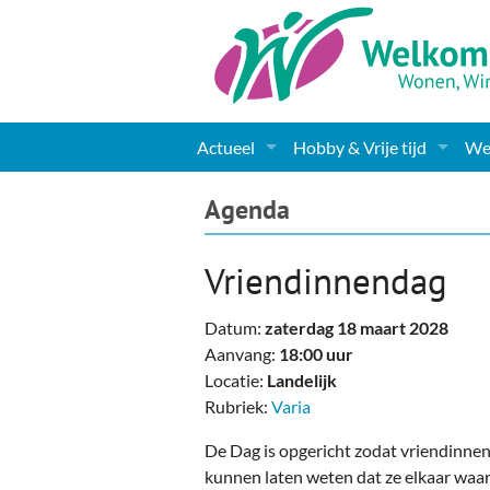
Actueel
Hobby & Vrije tijd
Wel
Nieuws
Sport
Coa
Agenda
Agenda
(Culturele) verenigingen 
Cha
Vriendinnendag
Gemeente informatie
Dorpen
Kunst
Ge
Datum:
zaterdag 18 maart 2028
Columns & Redactioneel
Woningaanbod
Muziek
Ki
Aanvang:
18:00 uur
Locatie:
Landelijk
Foto-pagina
Toerisme & Musea
Lev
Rubriek:
Varia
Podia & Dorpshuizen
Ond
De Dag is opgericht zodat vriendinnen
kunnen laten weten dat ze elkaar waa