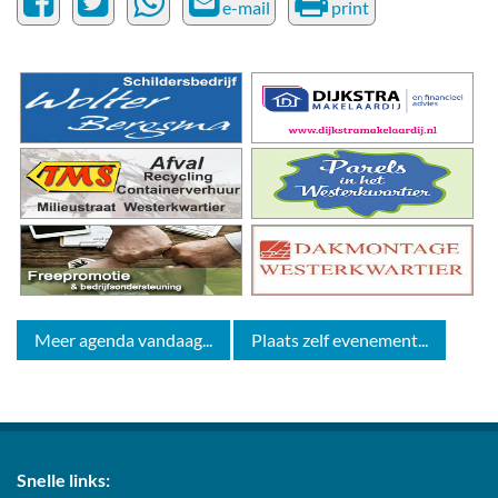
e-mail
print
Meer agenda vandaag...
Plaats zelf evenement...
Snelle links: