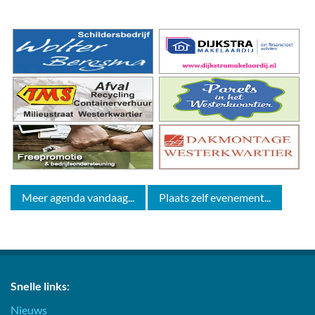
Meer agenda vandaag...
Plaats zelf evenement...
Snelle links:
Nieuws