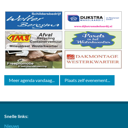
Meer agenda vandaag...
Plaats zelf evenement...
Snelle links:
Nieuws