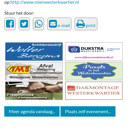
op
http://www.mienwesterkwartier.nl
Stuur het door:
e-mail
print
Meer agenda vandaag...
Plaats zelf evenement...