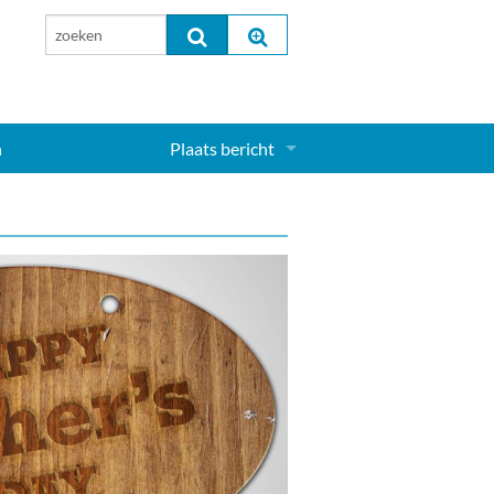
n
Plaats bericht
Inloggen...
Aanmelden nieuw account...