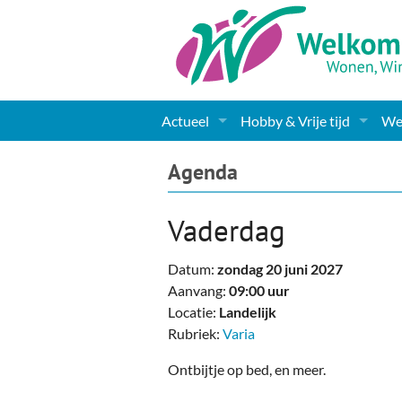
Actueel
Hobby & Vrije tijd
Wel
Nieuws
Sport
Coa
Agenda
Agenda
(Culturele) verenigingen 
Cha
Vaderdag
Gemeente informatie
Dorpen
Kunst
Ge
Datum:
zondag 20 juni 2027
Columns & Redactioneel
Woningaanbod
Muziek
Ki
Aanvang:
09:00 uur
Locatie:
Landelijk
Foto-pagina
Toerisme & Musea
Lev
Rubriek:
Varia
Podia & Dorpshuizen
Ond
Ontbijtje op bed, en meer.