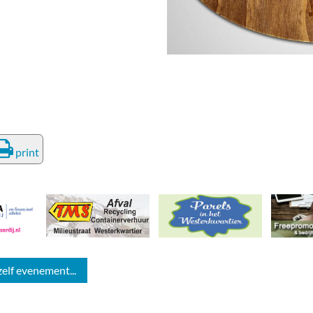
deren
Wonen & Interieur
itieke Partijen
On-line bestellen in Zuidhorn
dhorners
Financiën, Makelaars & Hypotheken
Diensten, Gemak & Zakelijk
(Ver) Bouw & Onderhoud
print
Bedrijventerreinen
Bedrijven in de Regio Zuidhorn
Bedrijven van Vroeger
zelf evenement...