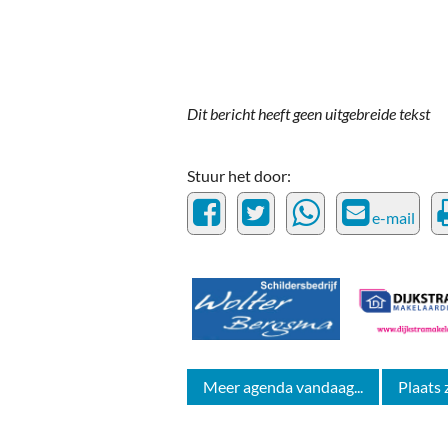
Ou
Pol
Zui
Dit bericht heeft geen uitgebreide tekst
Stuur het door:
e-mail
Meer agenda vandaag...
Plaats 