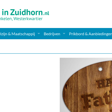
zijn & Maatschappij
Bedrijven
Prikbord & Aanbiedinge
ching, Therapie en meer
Supermarkt & Levensmiddelen
en Clubs
ritatieve instellingen
Winkelen & Mode
zondheid & Zorg
Verzorging
nderopvang
Dieren & Tuin
ensbeschouwelijk
Horeca & Uitgaan
erwijs & jeugd
Vervoer, Auto's & Fietsen