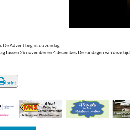
deren
Wonen & Interieur
itieke Partijen
On-line bestellen in Zuidhorn
dhorners
Financiën, Makelaars & Hypotheken
Diensten, Gemak & Zakelijk
. De Advent begint op zondag
ag tussen 26 november en 4 december. De zondagen van deze tijd 
(Ver) Bouw & Onderhoud
Bedrijventerreinen
Bedrijven in de Regio Zuidhorn
print
Bedrijven van Vroeger