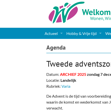
Actueel
Hobby & Vrije tijd
Wel
Nieuws
Sport
Coa
Agenda
Agenda
(Culturele) verenigingen 
Cha
Tweede adventsz
Gemeente informatie
Dorpen
Kunst
Ge
Datum:
ARCHIEF 2025
zondag 7 de
Columns & Redactioneel
Woningaanbod
Muziek
Ki
Locatie:
Landelijk
Rubriek:
Varia
Foto-pagina
Toerisme & Musea
Lev
De Advent is de tijd van voorbereiding 
Podia & Dorpshuizen
Ond
waarin de komst en wederkomst van J
verwacht.