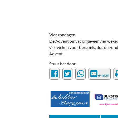
Ou
Pol
Zui
Vier zondagen
De Advent omvat ongeveer vier weken
vier weken voor Kerstmis, dus de zond
Advent.
Stuur het door:
e-mail