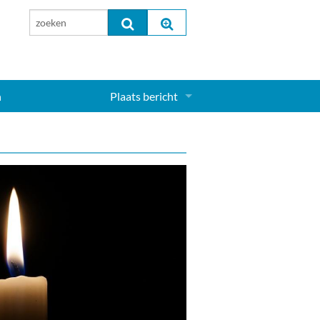
n
Plaats bericht
Inloggen...
Aanmelden nieuw account...