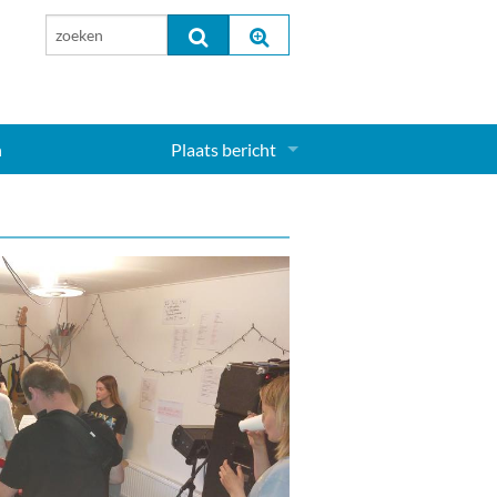
n
Plaats bericht
Inloggen...
Aanmelden nieuw account...