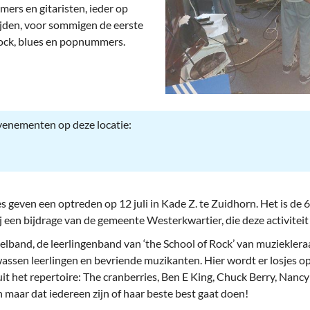
deren
Wonen & Interieur
mers en gitaristen, ieder op
ftijden, voor sommigen de eerste
itieke Partijen
On-line bestellen in Zuidhorn
. Rock, blues en popnummers.
dhorners
Financiën, Makelaars & Hypotheken
Diensten, Gemak & Zakelijk
evenementen op deze locatie:
(Ver) Bouw & Onderhoud
Bedrijventerreinen
Bedrijven in de Regio Zuidhorn
 geven een optreden op 12 juli in Kade Z. te Zuidhorn. Het is de
Bedrijven van Vroeger
 een bijdrage van de gemeente Westerkwartier, die deze activiteit
elband, de leerlingenband van ‘the School of Rock’ van muziekle
ssen leerlingen en bevriende muzikanten. Hier wordt er losjes 
it het repertoire: The cranberries, Ben E King, Chuck Berry, Nancy
n maar dat iedereen zijn of haar beste best gaat doen!