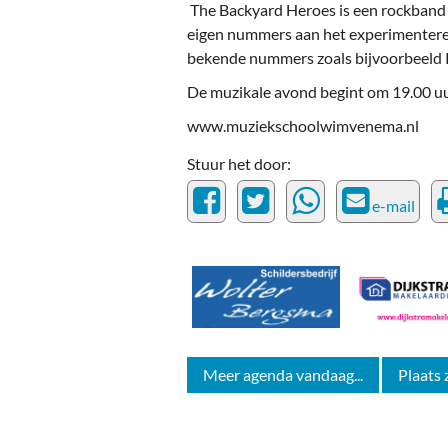
The Backyard Heroes is een rockband u
eigen nummers aan het experimentere
bekende nummers zoals bijvoorbeeld Ro
De muzikale avond begint om 19.00 uur 
www.muziekschoolwimvenema.nl
Stuur het door:
e-mail
Meer agenda vandaag...
Plaats 