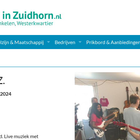
zijn & Maatschappij
Bedrijven
Prikbord & Aanbiedinge
ching, Therapie en meer
Supermarkt & Levensmiddelen
en Clubs
ritatieve instellingen
Winkelen & Mode
Z.
zondheid & Zorg
Verzorging
i 2024
nderopvang
Dieren & Tuin
ensbeschouwelijk
Horeca & Uitgaan
erwijs & jeugd
Vervoer, Auto's & Fietsen
. Live muziek met