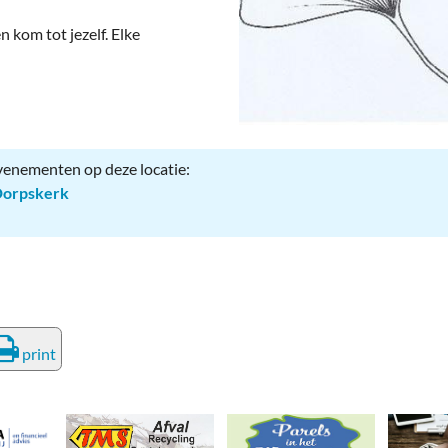
deren
Wonen & Interieur
n kom tot jezelf. Elke
itieke Partijen
On-line bestellen in Zuidhorn
dhorners
Financiën, Makelaars & Hypotheken
Diensten, Gemak & Zakelijk
evenementen op deze locatie:
(Ver) Bouw & Onderhoud
Dorpskerk
Bedrijventerreinen
Bedrijven in de Regio Zuidhorn
Bedrijven van Vroeger
print