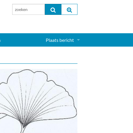
n
Plaats bericht
Inloggen...
Aanmelden nieuw account...