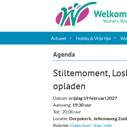
Actueel
Hobby & Vrije tijd
Wel
Nieuws
Sport
Coa
Agenda
Agenda
(Culturele) verenigingen 
Cha
Stiltemoment, Los
Gemeente informatie
Dorpen
Kunst
Ge
opladen
Columns & Redactioneel
Woningaanbod
Muziek
Ki
Datum:
vrijdag 19 februari 2027
Foto-pagina
Toerisme & Musea
Lev
Aanvang:
19:30 uur
Tot: 20:00 uur
Podia & Dorpshuizen
Ond
Locatie:
Dorpskerk, Jellemaweg Zui
Rubriek:
Open huis / dag / info