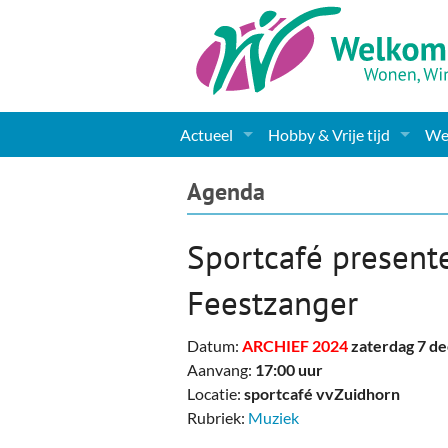
Actueel
Hobby & Vrije tijd
Wel
Nieuws
Sport
Coa
Agenda
Agenda
(Culturele) verenigingen 
Cha
Sportcafé presente
Gemeente informatie
Dorpen
Kunst
Ge
Feestzanger
Columns & Redactioneel
Woningaanbod
Muziek
Ki
Datum:
ARCHIEF 2024
zaterdag 7 d
Foto-pagina
Toerisme & Musea
Lev
Aanvang:
17:00 uur
Locatie:
sportcafé vvZuidhorn
Podia & Dorpshuizen
Ond
Rubriek:
Muziek