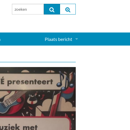
n
Plaats bericht
Inloggen...
Aanmelden nieuw account...