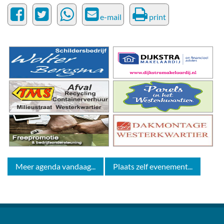
e-mail
print
Meer agenda vandaag...
Plaats zelf evenement...