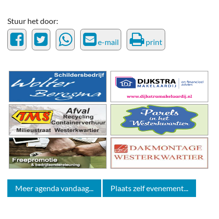
Stuur het door:
e-mail
print
Meer agenda vandaag...
Plaats zelf evenement...