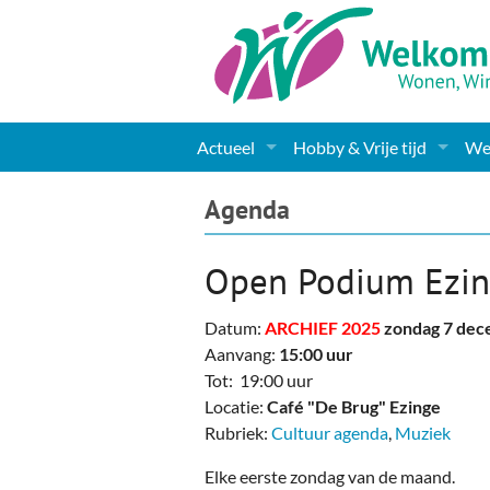
Actueel
Hobby & Vrije tijd
Wel
Nieuws
Sport
Coa
Agenda
Agenda
(Culturele) verenigingen 
Cha
Open Podium Ezi
Gemeente informatie
Dorpen
Kunst
Ge
Datum:
ARCHIEF 2025
zondag 7 de
Columns & Redactioneel
Woningaanbod
Muziek
Ki
Aanvang:
15:00 uur
Tot: 19:00 uur
Foto-pagina
Toerisme & Musea
Lev
Locatie:
Café "De Brug" Ezinge
Rubriek:
Cultuur agenda
,
Muziek
Podia & Dorpshuizen
Ond
Elke eerste zondag van de maand.