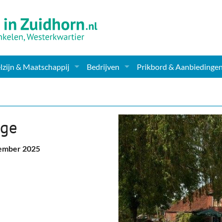
zijn & Maatschappij
Bedrijven
Prikbord & Aanbiedinge
ching, Therapie en meer
Supermarkt & Levensmiddelen
en Clubs
ritatieve instellingen
Winkelen & Mode
nge
zondheid & Zorg
Verzorging
cember 2025
nderopvang
Dieren & Tuin
ensbeschouwelijk
Horeca & Uitgaan
erwijs & jeugd
Vervoer, Auto's & Fietsen