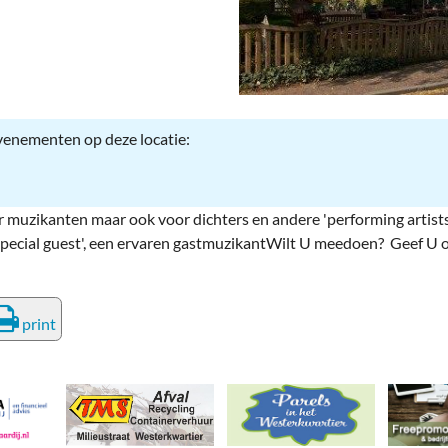
deren
Wonen & Interieur
itieke Partijen
On-line bestellen in Zuidhorn
dhorners
Financiën, Makelaars & Hypotheken
Diensten, Gemak & Zakelijk
evenementen op deze locatie:
(Ver) Bouw & Onderhoud
r muzikanten maar ook voor dichters en andere 'performing artists
Bedrijventerreinen
 'special guest', een ervaren gastmuzikantWilt U meedoen? Geef U
Bedrijven in de Regio Zuidhorn
Bedrijven van Vroeger
print