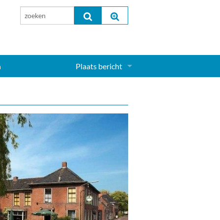
n
Plaats bericht
Inloggen...
Aanmelden nieuw account...