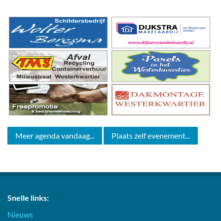
Meer agenda vandaag...
Plaats zelf evenement...
Snelle links:
Nieuws