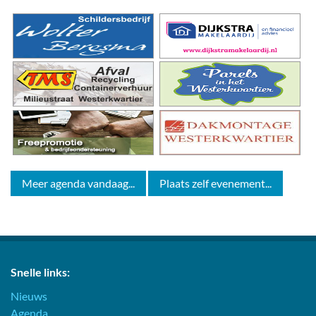
Meer agenda vandaag...
Plaats zelf evenement...
Snelle links:
Nieuws
Agenda