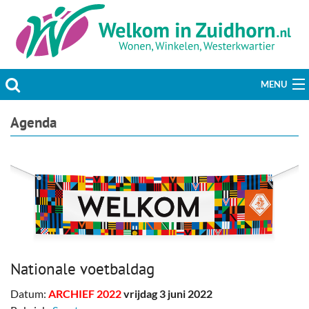
MENU
Actueel
Agenda
Hobby & Vrije tijd
Welzijn & Maatschappij
Bedrijven
Prikbord & Aanbiedingen
Nationale voetbaldag
Plaats bericht
Datum:
ARCHIEF 2022
vrijdag 3 juni 2022