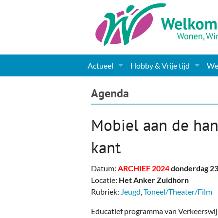
Actueel
Hobby & Vrije tijd
Wel
Nieuws
Sport
Coa
Agenda
Agenda
(Culturele) verenigingen 
Cha
Mobiel aan de hand
Gemeente informatie
Dorpen
Kunst
Ge
kant
Columns & Redactioneel
Woningaanbod
Muziek
Ki
Datum:
ARCHIEF 2024
donderdag 23
Foto-pagina
Toerisme & Musea
Lev
Locatie:
Het Anker Zuidhorn
Rubriek:
Jeugd
,
Toneel/Theater/Film
Podia & Dorpshuizen
Ond
Educatief programma van Verkeerswij