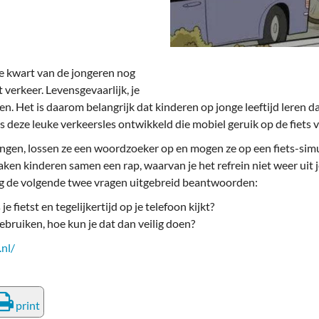
deren
Wonen & Interieur
itieke Partijen
On-line bestellen in Zuidhorn
dhorners
Financiën, Makelaars & Hypotheken
rie kwart van de jongeren nog
verkeer. Levensgevaarlijk, je
Diensten, Gemak & Zakelijk
en. Het is daarom belangrijk dat kinderen op jonge leeftijd leren 
s deze leuke verkeersles ontwikkeld die mobiel geruik op de fiet
(Ver) Bouw & Onderhoud
ingen, lossen ze een woordzoeker op en mogen ze op een fiets-sim
Bedrijventerreinen
 maken kinderen samen een rap, waarvan je het refrein niet weer uit 
ling de volgende twee vragen uitgebreid beantwoorden:
Bedrijven in de Regio Zuidhorn
je fietst en tegelijkertijd op je telefoon kijkt?
ebruiken, hoe kun je dat dan veilig doen?
Bedrijven van Vroeger
nl/
print