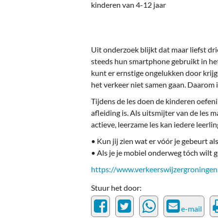
Ou
kinderen van 4-12 jaar
Pol
Zui
Uit onderzoek blijkt dat maar liefst d
steeds hun smartphone gebruikt in het 
kunt er ernstige ongelukken door krijg
het verkeer niet samen gaan. Daarom i
Tijdens de les doen de kinderen oefen
afleiding is. Als uitsmijter van de les
actieve, leerzame les kan iedere leer
• Kun jij zien wat er vóór je gebeurt als 
• Als je je mobiel onderweg tóch wilt g
https://www.verkeerswijzergroningen.
Stuur het door:
e-mail