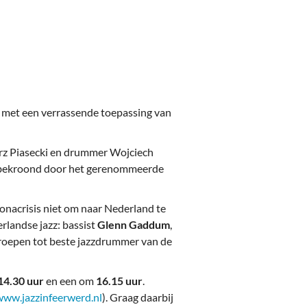
ard met een verrassende toepassing van
gorz Piasecki en drummer Wojciech
r bekroond door het gerenommeerde
ronacrisis niet om naar Nederland te
rlandse jazz: bassist
Glenn Gaddum
,
eroepen tot beste jazzdrummer van de
14.30 uur
en een om
16.15 uur
.
www.jazzinfeerwerd.nl
). Graag daarbij