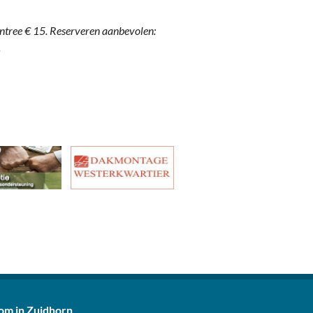
ntree € 15. Reserveren aanbevolen:
.
m in Zuidhorn