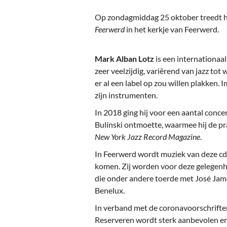
Ou
Op zondagmiddag 25 oktober treedt 
Pol
Feerwerd
in het kerkje van Feerwerd.
Zui
Mark Alban Lotz
is een internationaal 
zeer veelzijdig, variërend van jazz tot 
er al een label op zou willen plakken.
zijn instrumenten.
In 2018 ging hij voor een aantal conc
Bulínski ontmoette, waarmee hij de pr
New York Jazz Record Magazine
.
In Feerwerd wordt muziek van deze cd 
komen. Zij worden voor deze gelegenhe
die onder andere toerde met José Ja
Benelux.
In verband met de coronavoorschrift
Reserveren wordt sterk aanbevolen en 