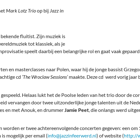
deren
Wonen & Interieur
het
Mark Lotz Trio
op bij
Jazz in
itieke Partijen
On-line bestellen in Zuidhorn
dhorners
Financiën, Makelaars & Hypotheken
bekende fluitist. Zijn muziek is
Diensten, Gemak & Zakelijk
wereldmuziek tot klassiek, als je
 Improvisatie speelt daarbij een belangrijke rol en gaat vaak gepa
(Ver) Bouw & Onderhoud
erten en masterclasses naar Polen, waar hij de jonge bassist Grze
Bedrijventerreinen
achtige cd
‘The Wroclaw Sessions’
maakte. Deze cd werd vorig jaa
Bedrijven in de Regio Zuidhorn
gespeeld. Helaas lukt het de Poolse leden van het trio door de co
Bedrijven van Vroeger
id vervangen door twee uitzonderlijke jonge talenten uit de Nede
mes en met Anouk, en drummer
Jamie Peet
, die onlangs werd uitg
en worden er twee achtereenvolgende concerten gegeven: een om
is mogelijk per email (
info@jazzinfeerwerd.nl
) of website (
http://