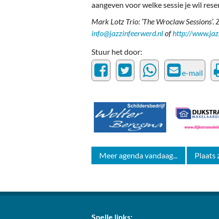
aangeven voor welke sessie je wil rese
Mark Lotz Trio: ’The Wroclaw Sessions’.
info@jazzinfeerwerd.nl
of
http://www.jaz
Stuur het door:
e-mail
Meer agenda vandaag...
Plaats 
Snelle links: