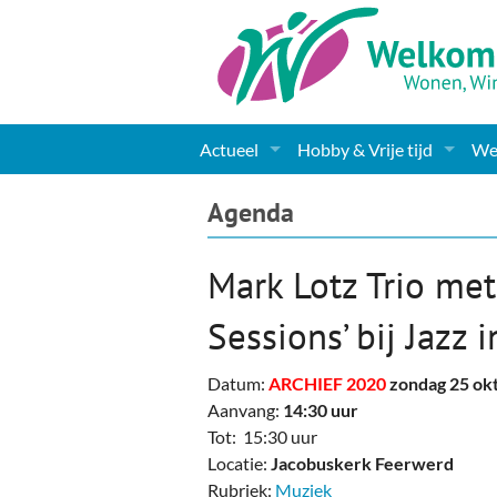
Actueel
Hobby & Vrije tijd
Wel
Nieuws
Sport
Coa
Agenda
Agenda
(Culturele) verenigingen 
Cha
Mark Lotz Trio me
Gemeente informatie
Dorpen
Kunst
Ge
Sessions’ bij Jazz 
Columns & Redactioneel
Woningaanbod
Muziek
Ki
Datum:
ARCHIEF 2020
zondag 25 ok
Foto-pagina
Toerisme & Musea
Lev
Aanvang:
14:30 uur
Tot: 15:30 uur
Podia & Dorpshuizen
Ond
Locatie:
Jacobuskerk Feerwerd
Rubriek:
Muziek