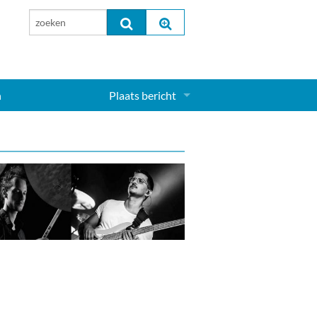
n
Plaats bericht
Inloggen...
Aanmelden nieuw account...