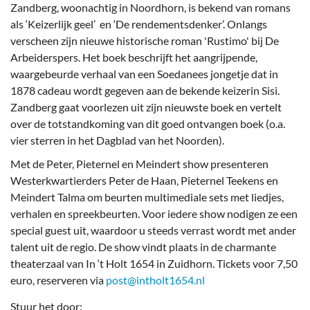
Zandberg, woonachtig in Noordhorn, is bekend van romans
als ‘Keizerlijk geel’ en ‘De rendementsdenker’. Onlangs
verscheen zijn nieuwe historische roman 'Rustimo' bij De
Arbeiderspers. Het boek beschrijft het aangrijpende,
waargebeurde verhaal van een Soedanees jongetje dat in
1878 cadeau wordt gegeven aan de bekende keizerin Sisi.
Zandberg gaat voorlezen uit zijn nieuwste boek en vertelt
over de totstandkoming van dit goed ontvangen boek (o.a.
vier sterren in het Dagblad van het Noorden).
Met de Peter, Pieternel en Meindert show presenteren
Westerkwartierders Peter de Haan, Pieternel Teekens en
Meindert Talma om beurten multimediale sets met liedjes,
verhalen en spreekbeurten. Voor iedere show nodigen ze een
special guest uit, waardoor u steeds verrast wordt met ander
talent uit de regio. De show vindt plaats in de charmante
theaterzaal van In ‘t Holt 1654 in Zuidhorn. Tickets voor 7,50
euro, reserveren via
post@intholt1654.nl
Stuur het door: