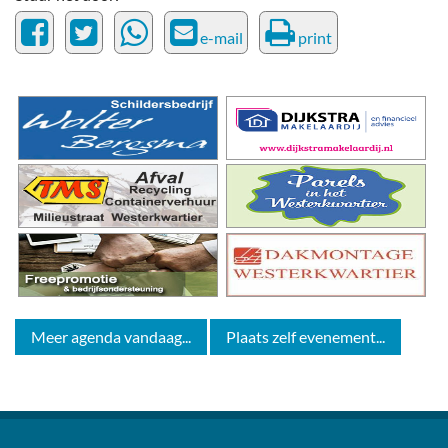
e-mail
print
Meer agenda vandaag...
Plaats zelf evenement...