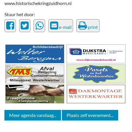
www.historischekringzuidhorn.nl
Stuur het door:
e-mail
print
Meer agenda vandaag...
Plaats zelf evenement...