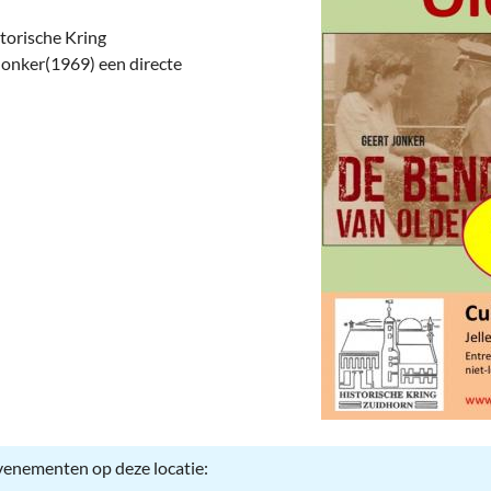
deren
Wonen & Interieur
torische Kring
itieke Partijen
On-line bestellen in Zuidhorn
onker(1969) een directe
dhorners
Financiën, Makelaars & Hypotheken
Diensten, Gemak & Zakelijk
(Ver) Bouw & Onderhoud
Bedrijventerreinen
Bedrijven in de Regio Zuidhorn
Bedrijven van Vroeger
evenementen op deze locatie: