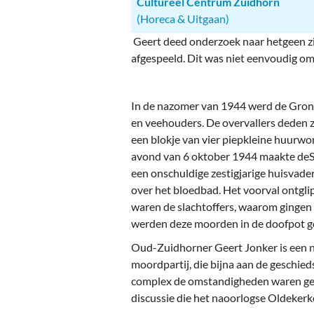
Cultureel Centrum Zuidhorn
(Horeca & Uitgaan)
Geert deed onderzoek naar hetgeen zi
afgespeeld. Dit was niet eenvoudig omd
In de nazomer van 1944 werd de Gron
en veehouders. De overvallers deden zi
een blokje van vier piepkleine huurw
avond van 6 oktober 1944 maakte deSi
een onschuldige zestigjarige huisvad
over het bloedbad. Het voorval ontgli
waren de slachtoffers, waarom gingen
werden deze moorden in de doofpot g
Oud-Zuidhorner Geert Jonker is een n
moordpartij, die bijna aan de geschied
complex de omstandigheden waren gewee
discussie die het naoorlogse Oldeker