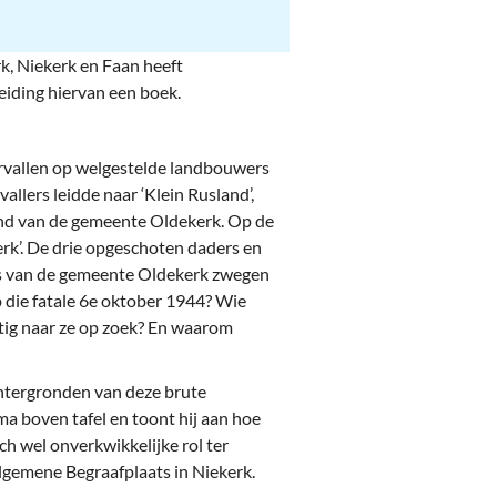
k, Niekerk en Faan heeft
eiding hiervan een boek.
rvallen op welgestelde landbouwers
llers leidde naar ‘Klein Rusland’,
and van de gemeente Oldekerk. Op de
rk’. De drie opgeschoten daders en
rs van de gemeente Oldekerk zwegen
 die fatale 6e oktober 1944? Wie
tig naar ze op zoek? En waarom
chtergronden van deze brute
ama boven tafel en toont hij aan hoe
h wel onverkwikkelijke rol ter
lgemene Begraafplaats in Niekerk.