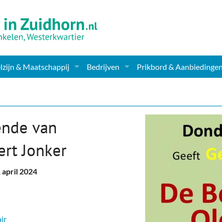
zijn & Maatschappij
Bedrijven
Prikbord & Aanbiedinge
ching, Therapie en meer
Supermarkt & Levensmiddelen
en Clubs
ritatieve instellingen
Winkelen & Mode
ende van
zondheid & Zorg
Verzorging
ert Jonker
nderopvang
Dieren & Tuin
 april 2024
ensbeschouwelijk
Horeca & Uitgaan
erwijs & jeugd
Vervoer, Auto's & Fietsen
ir