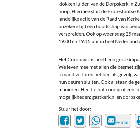
Ou
klokken luiden van de Dorpskerk in Zu
hoop. Hiermee sluit de Protestantse K
Pol
landelijke actie van de Raad van Kerk
onzekere tijd een boodschap van bemo
Zui
verspreiden. Ook op woensdag 25 maart
19:00 en 19:15 uur in heel Nederland 
Het Coronavirus heeft een grote impac
We leven mee met allen die besmet zij
iemand verloren hebben als gevolg van
hun deuren sluiten. Ook al staan de g
manieren. Heeft u hulp nodig of een l
mogelijkheden: gastkerk.nl en dorpske
Stuur het door:
e-mail