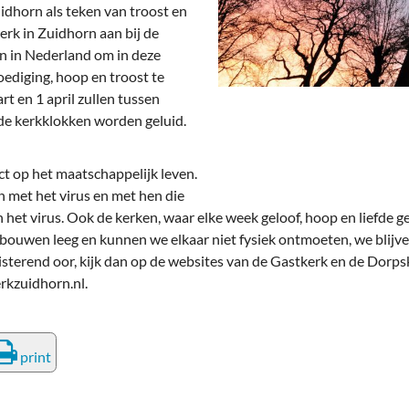
deren
Wonen & Interieur
idhorn als teken van troost en
erk in Zuidhorn aan bij de
itieke Partijen
On-line bestellen in Zuidhorn
en in Nederland om in deze
ediging, hoop en troost te
dhorners
Financiën, Makelaars & Hypotheken
 en 1 april zullen tussen
de kerkklokken worden geluid.
Diensten, Gemak & Zakelijk
(Ver) Bouw & Onderhoud
t op het maatschappelijk leven.
n met het virus en met hen die
Bedrijventerreinen
 het virus. Ook de kerken, waar elke week geloof, hoop en liefde
ebouwen leeg en kunnen we elkaar niet fysiek ontmoeten, we blij
Bedrijven in de Regio Zuidhorn
uisterend oor, kijk dan op de websites van de Gastkerk en de Dorp
rkzuidhorn.nl.
Bedrijven van Vroeger
print