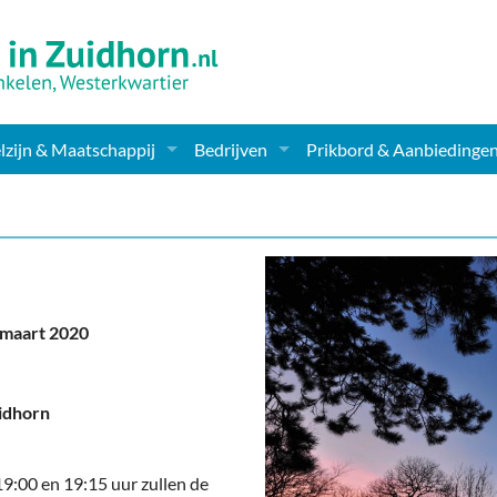
zijn & Maatschappij
Bedrijven
Prikbord & Aanbiedinge
ching, Therapie en meer
Supermarkt & Levensmiddelen
en Clubs
ritatieve instellingen
Winkelen & Mode
zondheid & Zorg
Verzorging
maart 2020
nderopvang
Dieren & Tuin
ensbeschouwelijk
Horeca & Uitgaan
idhorn
erwijs & jeugd
Vervoer, Auto's & Fietsen
:00 en 19:15 uur zullen de