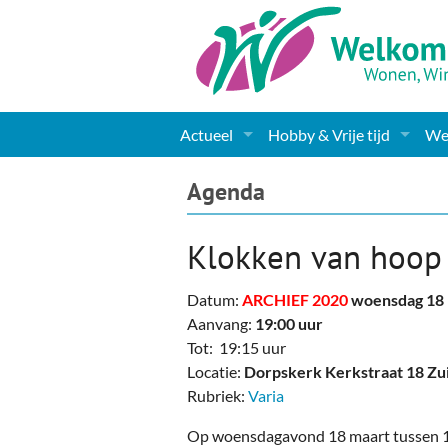
Actueel
Hobby & Vrije tijd
Wel
Nieuws
Sport
Coa
Agenda
Agenda
(Culturele) verenigingen 
Cha
Klokken van hoop
Gemeente informatie
Dorpen
Kunst
Ge
Datum:
ARCHIEF 2020
woensdag 18 
Columns & Redactioneel
Woningaanbod
Muziek
Ki
Aanvang:
19:00 uur
Tot: 19:15 uur
Foto-pagina
Toerisme & Musea
Lev
Locatie:
Dorpskerk Kerkstraat 18 Zu
Rubriek:
Varia
Podia & Dorpshuizen
Ond
Op woensdagavond 18 maart tussen 19