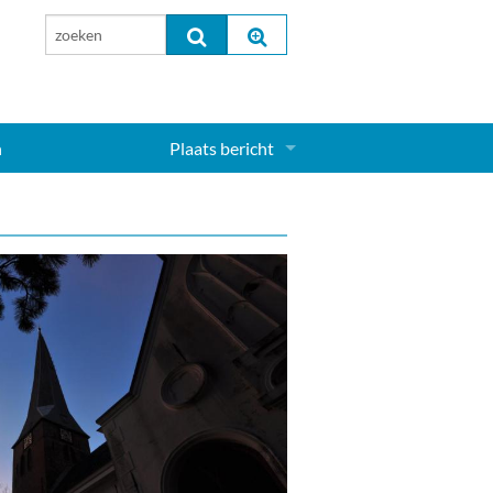
n
Plaats bericht
Inloggen...
Aanmelden nieuw account...