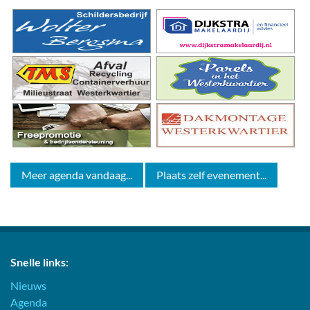
Meer agenda vandaag...
Plaats zelf evenement...
Snelle links:
Nieuws
Agenda