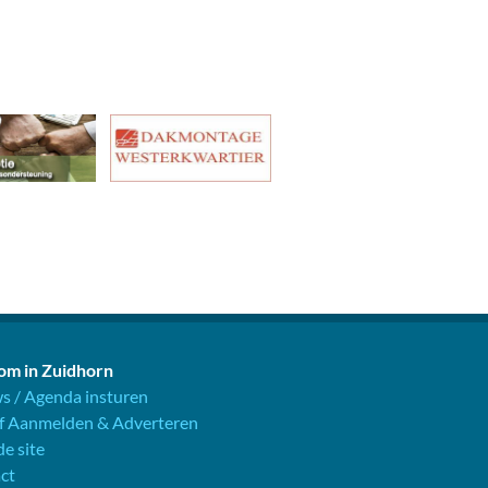
m in Zuidhorn
s / Agenda insturen
jf Aanmelden & Adverteren
e site
ct