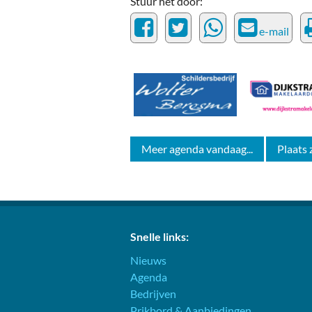
Stuur het door:
e-mail
Meer agenda vandaag...
Plaats 
Snelle links:
Nieuws
Agenda
Bedrijven
Prikbord & Aanbiedingen