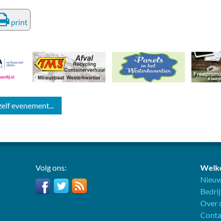
print
zelf evenement...
Volg ons:
Welko
Nieuw
Bedri
Over d
Conta