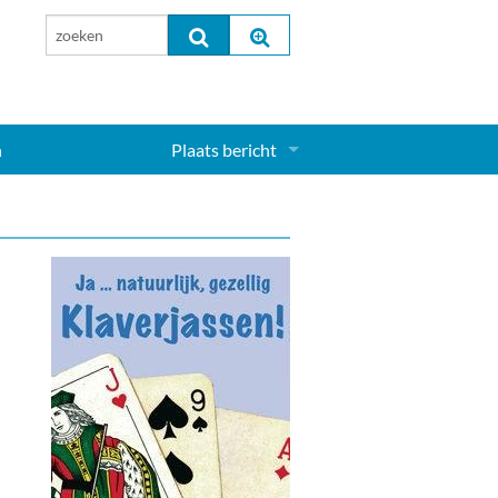
n
Plaats bericht
Inloggen...
Aanmelden nieuw account...