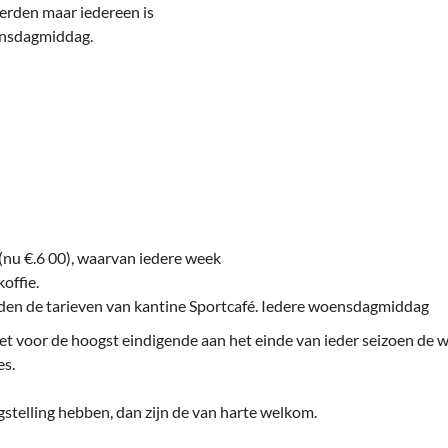
deren
Wonen & Interieur
erden maar iedereen is
ensdagmiddag.
itieke Partijen
On-line bestellen in Zuidhorn
dhorners
Financiën, Makelaars & Hypotheken
Diensten, Gemak & Zakelijk
(Ver) Bouw & Onderhoud
Bedrijventerreinen
(nu €.6 00), waarvan iedere week
Bedrijven in de Regio Zuidhorn
offie.
lden de tarieven van kantine Sportcafé. Iedere woensdagmiddag
Bedrijven van Vroeger
t voor de hoogst eindigende aan het einde van ieder seizoen de w
es.
stelling hebben, dan zijn de van harte welkom.