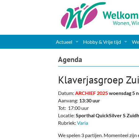
Actueel
Hobby & Vrije tijd
Wel
Nieuws
Sport
Coa
Agenda
Agenda
(Culturele) verenigingen 
Cha
Klaverjasgroep Zu
Gemeente informatie
Dorpen
Kunst
Ge
Datum:
ARCHIEF 2025
woensdag 5 
Columns & Redactioneel
Woningaanbod
Muziek
Ki
Aanvang:
13:30 uur
Tot: 17:00 uur
Foto-pagina
Toerisme & Musea
Lev
Locatie:
Sporthal QuickSilver S Zuid
Rubriek:
Varia
Podia & Dorpshuizen
Ond
We spelen 3 partijen. Momenteel zijn 