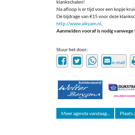
klankschalen!
Na afloop is er tijd voor een kopje kru
De bijdrage van €15 voor deze klanksc
http://www.aikyam.nl
.
Aanmelden vooraf is nodig vanwege b
Stuur het door:
e-mail
Meer agenda vandaag...
Plaats 