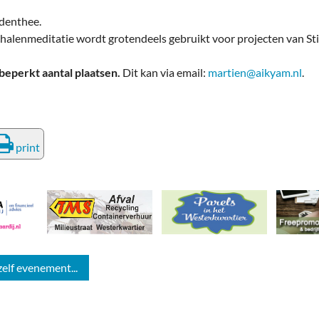
identhee.
halenmeditatie wordt grotendeels gebruikt voor projecten van Sti
eperkt aantal plaatsen.
Dit kan via email:
martien@aikyam.nl
.
print
zelf evenement...