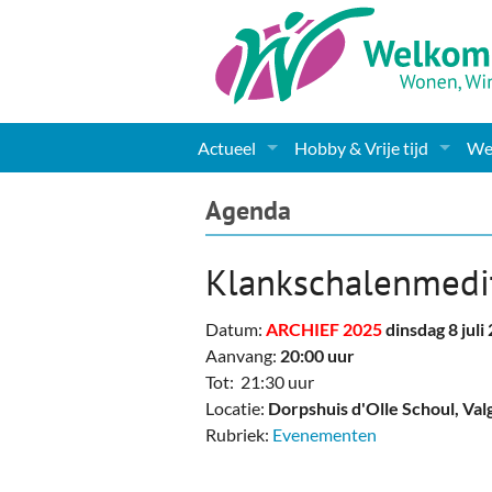
Actueel
Hobby & Vrije tijd
Wel
Nieuws
Sport
Coa
Agenda
Agenda
(Culturele) verenigingen 
Cha
Klankschalenmedi
Gemeente informatie
Dorpen
Kunst
Ge
Datum:
ARCHIEF 2025
dinsdag 8 juli
Columns & Redactioneel
Woningaanbod
Muziek
Ki
Aanvang:
20:00 uur
Tot: 21:30 uur
Foto-pagina
Toerisme & Musea
Lev
Locatie:
Dorpshuis d'Olle Schoul, Va
Rubriek:
Evenementen
Podia & Dorpshuizen
Ond