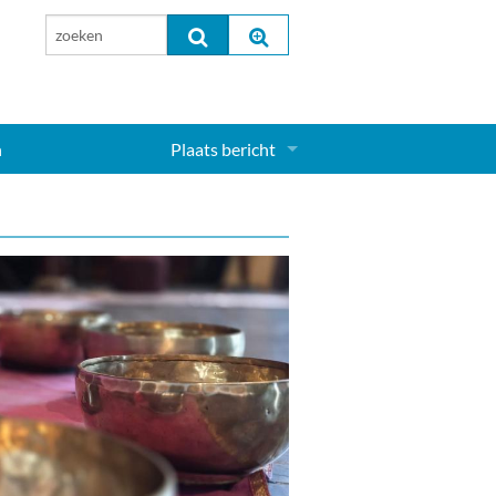
n
Plaats bericht
Inloggen...
Aanmelden nieuw account...