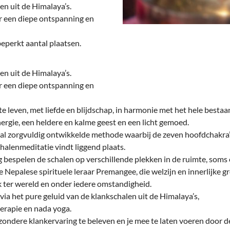
deren
Wonen & Interieur
en uit de Himalaya’s.
r een diepe ontspanning en
itieke Partijen
On-line bestellen in Zuidhorn
eperkt aantal plaatsen.
dhorners
Financiën, Makelaars & Hypotheken
Diensten, Gemak & Zakelijk
en uit de Himalaya’s.
r een diepe ontspanning en
(Ver) Bouw & Onderhoud
e leven, met liefde en blijdschap, in harmonie met het hele bestaa
Bedrijventerreinen
ergie, een heldere en kalme geest en een licht gemoed.
al zorgvuldig ontwikkelde methode waarbij de zeven hoofdchakra’s
Bedrijven in de Regio Zuidhorn
halenmeditatie vindt liggend plaats.
 bespelen de schalen op verschillende plekken in de ruimte, som
Bedrijven van Vroeger
e Nepalese spirituele leraar Premangee, die welzijn en innerlijke g
ok ter wereld en onder iedere omstandigheid.
via het pure geluid van de klankschalen uit de Himalaya’s,
erapie en nada yoga.
ondere klankervaring te beleven en je mee te laten voeren door d