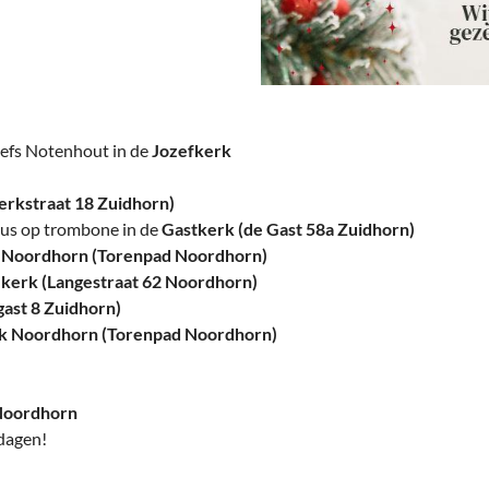
deren
Wonen & Interieur
itieke Partijen
On-line bestellen in Zuidhorn
dhorners
Financiën, Makelaars & Hypotheken
Diensten, Gemak & Zakelijk
efs Notenhout in de
Jozefkerk
(Ver) Bouw & Onderhoud
erkstraat 18 Zuidhorn)
mus op trombone in de
Gastkerk (de Gast 58a Zuidhorn)
Bedrijventerreinen
Noordhorn (Torenpad Noordhorn)
kerk (Langestraat 62 Noordhorn)
Bedrijven in de Regio Zuidhorn
ast 8 Zuidhorn)
k Noordhorn (Torenpad Noordhorn)
Bedrijven van Vroeger
Noordhorn
dagen!