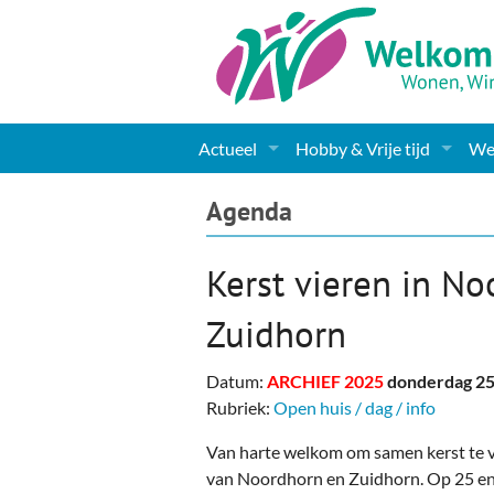
Actueel
Hobby & Vrije tijd
Wel
Nieuws
Sport
Coa
Agenda
Agenda
(Culturele) verenigingen 
Cha
Kerst vieren in N
Gemeente informatie
Dorpen
Kunst
Ge
Zuidhorn
Columns & Redactioneel
Woningaanbod
Muziek
Ki
Datum:
ARCHIEF 2025
donderdag 2
Foto-pagina
Toerisme & Musea
Lev
Rubriek:
Open huis / dag / info
Podia & Dorpshuizen
Ond
Van harte welkom om samen kerst te v
van Noordhorn en Zuidhorn. Op 25 en