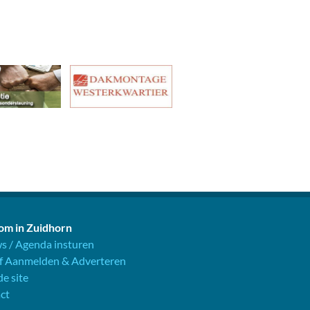
m in Zuidhorn
s / Agenda insturen
jf Aanmelden & Adverteren
e site
ct