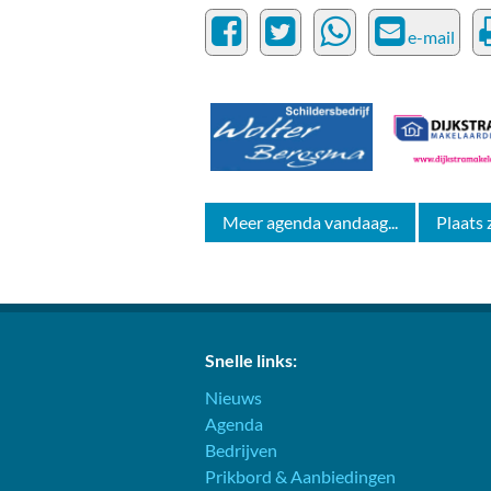
e-mail
Meer agenda vandaag...
Plaats 
Snelle links:
Nieuws
Agenda
Bedrijven
Prikbord & Aanbiedingen