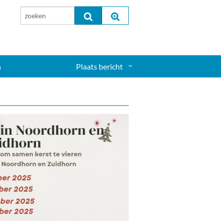
n
Plaats bericht
Inloggen...
Aanmelden nieuw account...