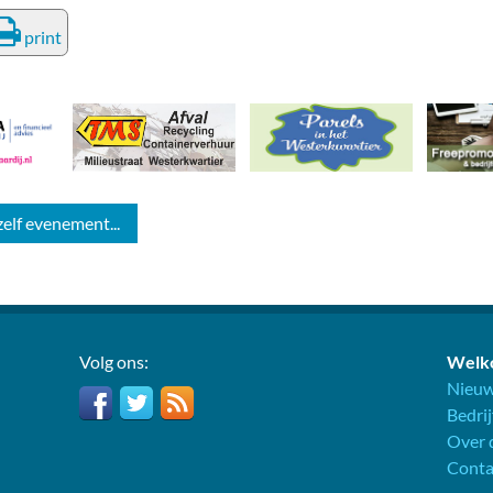
print
zelf evenement...
Volg ons:
Welko
Nieuw
Bedri
Over d
Conta