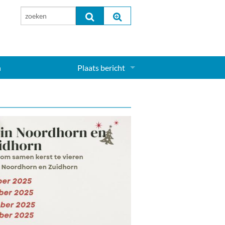
n
Plaats bericht
Inloggen...
Aanmelden nieuw account...