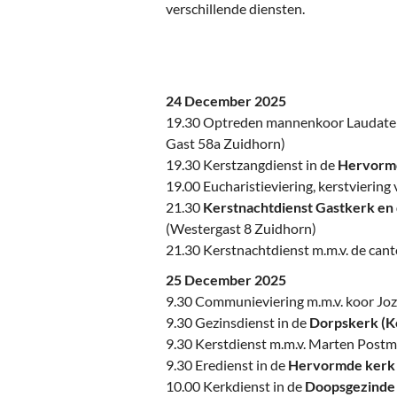
Ou
verschillende diensten.
Pol
Zui
24 December 2025
19.30 Optreden mannenkoor Laudate
Gast 58a Zuidhorn)
19.30 Kerstzangdienst in de
Hervormd
19.00 Eucharistieviering, kerstviering 
21.30
Kerstnachtdienst Gastkerk en 
(Westergast 8 Zuidhorn)
21.30 Kerstnachtdienst m.m.v. de canto
25 December 2025
9.30 Communieviering m.m.v. koor Joz
9.30 Gezinsdienst in de
Dorpskerk (K
9.30 Kerstdienst m.m.v. Marten Post
9.30 Eredienst in de
Hervormde kerk 
10.00 Kerkdienst in de
Doopsgezinde 