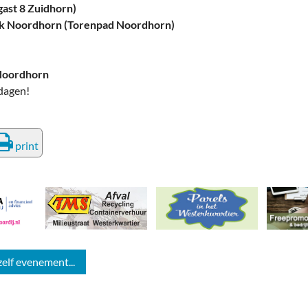
ast 8 Zuidhorn)
k Noordhorn (Torenpad Noordhorn)
Noordhorn
dagen!
print
zelf evenement...