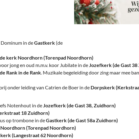
deren
Wonen & Interieur
itieke Partijen
On-line bestellen in Zuidhorn
dhorners
Financiën, Makelaars & Hypotheken
Diensten, Gemak & Zakelijk
 Dominum in de
Gastkerk
(de
(Ver) Bouw & Onderhoud
e kerk Noordhorn (Torenpad Noordhorn)
voor jong en oud m.m.v. koor Jubilate in de
Jozefkerk (de Gast 38
Bedrijventerreinen
de Rank in de Rank
. Muzikale begeleiding door zing maar mee ban
Bedrijven in de Regio Zuidhorn
rij onder leiding van Catrien de Boer in de
Dorpskerk (Kerkstraa
Bedrijven van Vroeger
efs Notenhout in de
Jozefkerk (de Gast 38, Zuidhorn)
erkstraat 18 Zuidhorn)
mus op trombone in de
Gastkerk (de Gast 58a Zuidhorn)
Noordhorn (Torenpad Noordhorn)
kerk (Langestraat 62 Noordhorn)