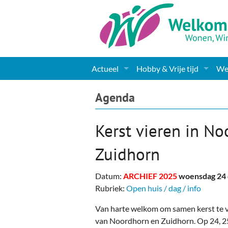
Actueel
Hobby & Vrije tijd
Wel
Nieuws
Sport
Coa
Agenda
Agenda
(Culturele) verenigingen 
Cha
Kerst vieren in N
Gemeente informatie
Dorpen
Kunst
Ge
Zuidhorn
Columns & Redactioneel
Woningaanbod
Muziek
Ki
Datum:
ARCHIEF 2025
woensdag 24
Foto-pagina
Toerisme & Musea
Lev
Rubriek:
Open huis / dag / info
Podia & Dorpshuizen
Ond
Van harte welkom om samen kerst te v
van Noordhorn en Zuidhorn. Op 24, 25