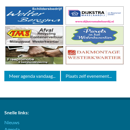
Meer agenda vandaag...
Plaats zelf evenement...
Snelle links:
Nieuws
Agenda