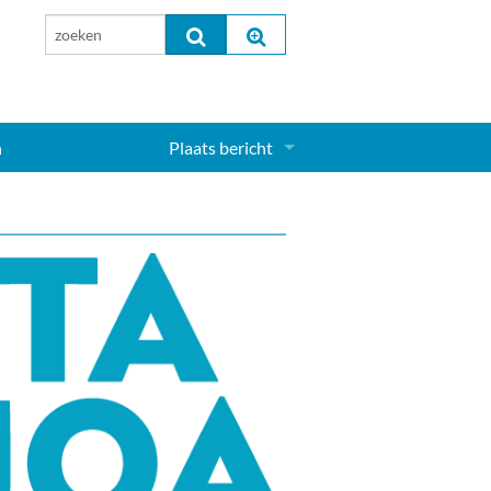
n
Plaats bericht
Inloggen...
Aanmelden nieuw account...