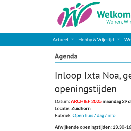
Actueel
Hobby & Vrije tijd
Wel
Nieuws
Sport
Coa
Agenda
Agenda
(Culturele) verenigingen 
Cha
Inloop Ixta Noa, g
Gemeente informatie
Dorpen
Kunst
Ge
openingstijden
Columns & Redactioneel
Woningaanbod
Muziek
Ki
Datum:
ARCHIEF 2025
maandag 29 
Foto-pagina
Toerisme & Musea
Lev
Locatie:
Zuidhorn
Rubriek:
Open huis / dag / info
Podia & Dorpshuizen
Ond
Afwijkende openingstijden: 13.30-16