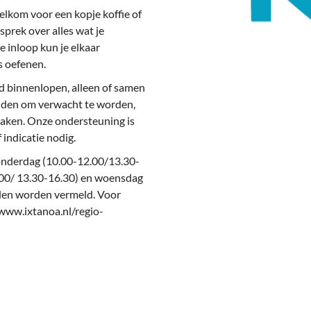
deren
Wonen & Interieur
elkom voor een kopje koffie of
sprek over alles wat je
itieke Partijen
On-line bestellen in Zuidhorn
 inloop kun je elkaar
dhorners
Financiën, Makelaars & Hypotheken
s oefenen.
jd binnenlopen, alleen of samen
Diensten, Gemak & Zakelijk
inden om verwacht te worden,
maken. Onze ondersteuning is
(Ver) Bouw & Onderhoud
 indicatie nodig.
Bedrijventerreinen
onderdag (10.00-12.00/13.30-
.00/ 13.30-16.30) en woensdag
Bedrijven in de Regio Zuidhorn
den worden vermeld. Voor
/www.ixtanoa.nl/regio-
Bedrijven van Vroeger