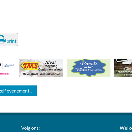
print
zelf evenement...
Volg ons:
Welko