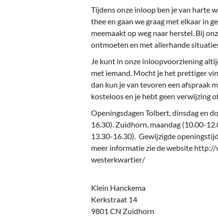
Ou
Tijdens onze inloop ben je van harte w
thee en gaan we graag met elkaar in ge
Pol
meemaakt op weg naar herstel. Bij onze
Zui
ontmoeten en met allerhande situatie
Je kunt in onze inloopvoorziening alti
met iemand. Mocht je het prettiger v
dan kun je van tevoren een afspraak 
kosteloos en je hebt geen verwijzing of
Openingsdagen Tolbert, dinsdag en d
16.30). Zuidhorn, maandag (10.00-12
13.30-16.30). Gewijzigde openingstij
meer informatie zie de website http:/
westerkwartier/
Klein Hanckema
Kerkstraat 14
9801 CN Zuidhorn