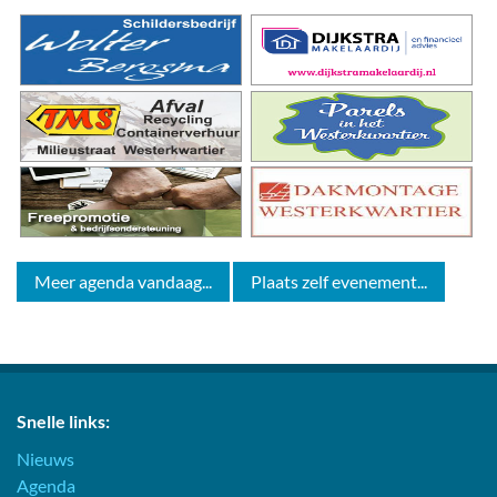
Meer agenda vandaag...
Plaats zelf evenement...
Snelle links:
Nieuws
Agenda