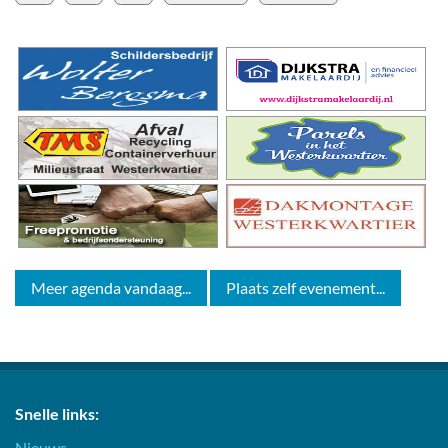
Meer agenda vandaag...
Plaats zelf evenement...
Snelle links:
Nieuws