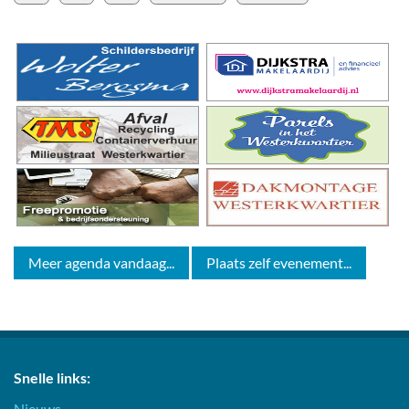
Meer agenda vandaag...
Plaats zelf evenement...
Snelle links:
Nieuws