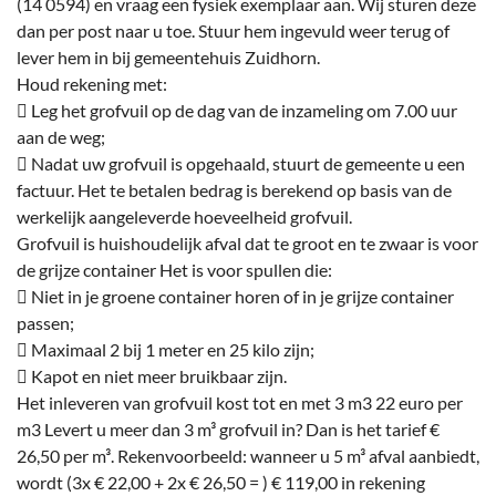
(14 0594) en vraag een fysiek exemplaar aan. Wij sturen deze
dan per post naar u toe. Stuur hem ingevuld weer terug of
lever hem in bij gemeentehuis Zuidhorn.
Houd rekening met:
 Leg het grofvuil op de dag van de inzameling om 7.00 uur
aan de weg;
 Nadat uw grofvuil is opgehaald, stuurt de gemeente u een
factuur. Het te betalen bedrag is berekend op basis van de
werkelijk aangeleverde hoeveelheid grofvuil.
Grofvuil is huishoudelijk afval dat te groot en te zwaar is voor
de grijze container Het is voor spullen die:
 Niet in je groene container horen of in je grijze container
passen;
 Maximaal 2 bij 1 meter en 25 kilo zijn;
 Kapot en niet meer bruikbaar zijn.
Het inleveren van grofvuil kost tot en met 3 m3 22 euro per
m3 Levert u meer dan 3 m³ grofvuil in? Dan is het tarief €
26,50 per m³. Rekenvoorbeeld: wanneer u 5 m³ afval aanbiedt,
wordt (3x € 22,00 + 2x € 26,50 = ) € 119,00 in rekening