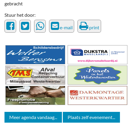
gebracht
Stuur het door:
e-mail
print
Meer agenda vandaag...
Plaats zelf evenement...