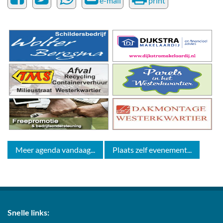
e-mail
print
Meer agenda vandaag...
Plaats zelf evenement...
Snelle links: