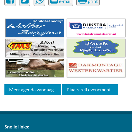
e-mail
print
Meer agenda vandaag...
Plaats zelf evenement...
Snelle links: