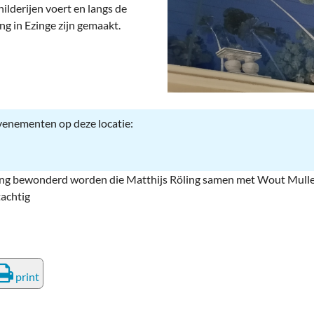
deren
Wonen & Interieur
hilderijen voert en langs de
ing in Ezinge zijn gemaakt.
itieke Partijen
On-line bestellen in Zuidhorn
dhorners
Financiën, Makelaars & Hypotheken
Diensten, Gemak & Zakelijk
evenementen op deze locatie:
(Ver) Bouw & Onderhoud
Bedrijventerreinen
ring bewonderd worden die Matthijs Röling samen met Wout Mulle
Bedrijven in de Regio Zuidhorn
tachtig
Bedrijven van Vroeger
print