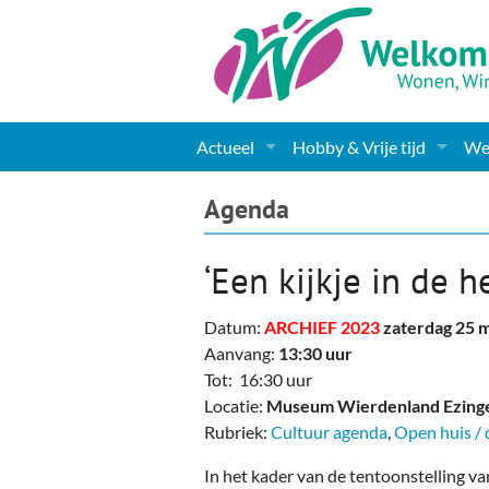
Actueel
Hobby & Vrije tijd
Wel
Nieuws
Sport
Coa
Agenda
Agenda
(Culturele) verenigingen 
Cha
‘Een kijkje in de h
Gemeente informatie
Dorpen
Kunst
Ge
Datum:
ARCHIEF 2023
zaterdag 25 
Columns & Redactioneel
Woningaanbod
Muziek
Ki
Aanvang:
13:30 uur
Tot: 16:30 uur
Foto-pagina
Toerisme & Musea
Lev
Locatie:
Museum Wierdenland Ezing
Rubriek:
Cultuur agenda
,
Open huis / d
Podia & Dorpshuizen
Ond
In het kader van de tentoonstelling v