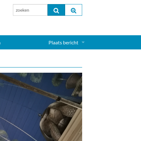
n
Plaats bericht
Inloggen...
Aanmelden nieuw account...