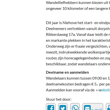
Ou
Wandelliefhebbers kunnen kiezen uit 
ongeveer 10 kilometer of een langere t
Pol
Zui
Dit jaar is Niehove het start- en eind
Deelnemers vertrekken vanuit dorpsh
Rikkerdaweg 17a. Vanaf daar leidt de 
en markante plekken in het karakteri
Onderweg zijn er fraaie vergezichten, 
meezit, indrukwekkende wolkenpartij
routes zijn horecagelegenheden en 
beschikbaar, zodat wandelaars onder
Deelname en aanmelden
Wandelaars kunnen tussen 09.00 en 11
deelnamekosten bedragen € 5,- per pers
Aanmelden kan vooraf via de » w
ebsit
Stuur het door:
e-mail