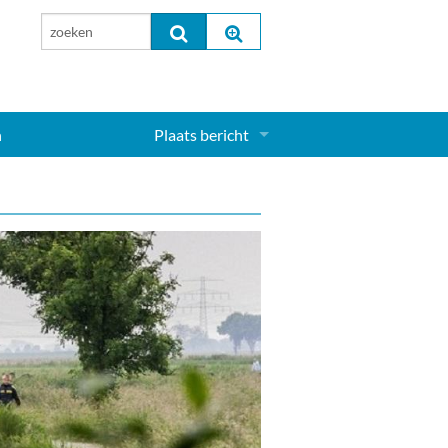
n
Plaats bericht
Inloggen...
Aanmelden nieuw account...