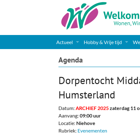
Actueel
Hobby & Vrije tijd
Wel
Nieuws
Sport
Coa
Agenda
Agenda
(Culturele) verenigingen 
Cha
Dorpentocht Midd
Gemeente informatie
Dorpen
Kunst
Ge
Humsterland
Columns & Redactioneel
Woningaanbod
Muziek
Ki
Datum:
ARCHIEF 2025
zaterdag 11 
Foto-pagina
Toerisme & Musea
Lev
Aanvang:
09:00 uur
Locatie:
Niehove
Podia & Dorpshuizen
Ond
Rubriek:
Evenementen