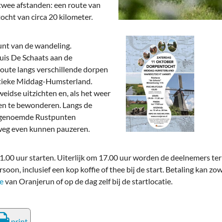
deren
Wonen & Interieur
twee afstanden: een route van
ocht van circa 20 kilometer.
itieke Partijen
On-line bestellen in Zuidhorn
dhorners
Financiën, Makelaars & Hypotheken
punt van de wandeling.
uis De Schaats aan de
Diensten, Gemak & Zakelijk
route langs verschillende dorpen
stieke Middag-Humsterland.
(Ver) Bouw & Onderhoud
weidse uitzichten en, als het weer
en te bewonderen. Langs de
Bedrijventerreinen
zogenoemde Rustpunten
weg even kunnen pauzeren.
Bedrijven in de Regio Zuidhorn
Bedrijven van Vroeger
.00 uur starten. Uiterlijk om 17.00 uur worden de deelnemers te
oon, inclusief een kop koffie of thee bij de start. Betaling kan zo
e
van Oranjerun of op de dag zelf bij de startlocatie.
print