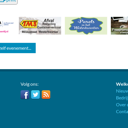
zelf evenement...
Volg ons:
Welko
Nieuw
Bedri
Over d
Conta