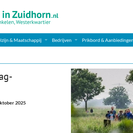
zijn & Maatschappij
Bedrijven
Prikbord & Aanbiedinge
ching, Therapie en meer
Supermarkt & Levensmiddelen
en Clubs
ritatieve instellingen
Winkelen & Mode
ag-
zondheid & Zorg
Verzorging
nderopvang
Dieren & Tuin
oktober 2025
ensbeschouwelijk
Horeca & Uitgaan
erwijs & jeugd
Vervoer, Auto's & Fietsen