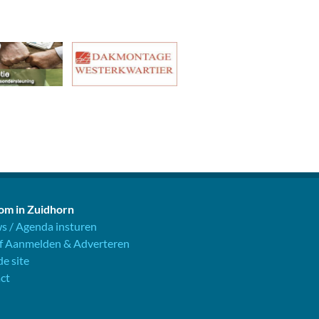
m in Zuidhorn
s / Agenda insturen
jf Aanmelden & Adverteren
e site
ct