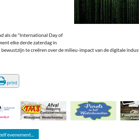
deren
Wonen & Interieur
itieke Partijen
On-line bestellen in Zuidhorn
dhorners
Financiën, Makelaars & Hypotheken
d als de "International Day of
ement elke derde zaterdag in
Diensten, Gemak & Zakelijk
wustzijn te creëren over de milieu-impact van de digitale indus
(Ver) Bouw & Onderhoud
Bedrijventerreinen
print
Bedrijven in de Regio Zuidhorn
Bedrijven van Vroeger
zelf evenement...