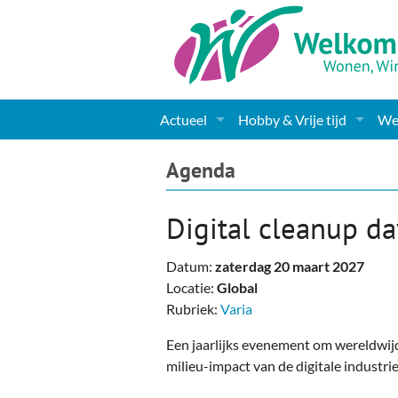
Actueel
Hobby & Vrije tijd
Wel
Nieuws
Sport
Coa
Agenda
Agenda
(Culturele) verenigingen 
Cha
Digital cleanup da
Gemeente informatie
Dorpen
Kunst
Ge
Datum:
zaterdag 20 maart 2027
Columns & Redactioneel
Woningaanbod
Muziek
Ki
Locatie:
Global
Rubriek:
Varia
Foto-pagina
Toerisme & Musea
Lev
Een jaarlijks evenement om wereldwijd
Podia & Dorpshuizen
Ond
milieu-impact van de digitale industri