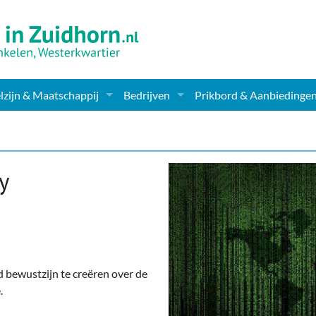
zijn & Maatschappij
Bedrijven
Prikbord & Aanbiedinge
ching, Therapie en meer
Supermarkt & Levensmiddelen
en Clubs
ritatieve instellingen
Winkelen & Mode
y
zondheid & Zorg
Verzorging
nderopvang
Dieren & Tuin
ensbeschouwelijk
Horeca & Uitgaan
 bewustzijn te creëren over de
erwijs & jeugd
Vervoer, Auto's & Fietsen
e.