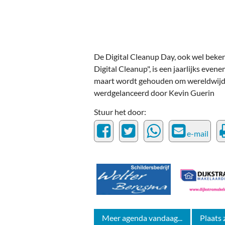
Ou
Pol
Zui
De Digital Cleanup Day, ook wel beken
Digital Cleanup", is een jaarlijks even
maart wordt gehouden om wereldwijd be
werdgelanceerd door Kevin Guerin
Stuur het door:
e-mail
Meer agenda vandaag...
Plaats 