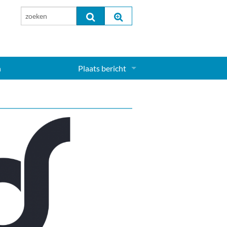
n
Plaats bericht
Inloggen...
Aanmelden nieuw account...