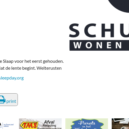
deren
Wonen & Interieur
itieke Partijen
On-line bestellen in Zuidhorn
dhorners
Financiën, Makelaars & Hypotheken
Diensten, Gemak & Zakelijk
(Ver) Bouw & Onderhoud
de Slaap voor het eerst gehouden.
Bedrijventerreinen
dat de lente begint. Welterusten
leepday.org
Bedrijven in de Regio Zuidhorn
Bedrijven van Vroeger
print