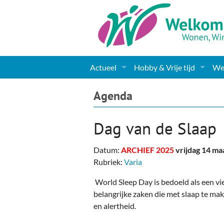
Actueel
Hobby & Vrije tijd
Wel
Nieuws
Sport
Coa
Agenda
Agenda
(Culturele) verenigingen 
Cha
Dag van de Slaap
Gemeente informatie
Dorpen
Kunst
Ge
Datum:
ARCHIEF 2025
vrijdag 14 ma
Columns & Redactioneel
Woningaanbod
Muziek
Ki
Rubriek:
Varia
Foto-pagina
Toerisme & Musea
Lev
World Sleep Day is bedoeld als een vie
belangrijke zaken die met slaap te ma
Podia & Dorpshuizen
Ond
en alertheid.