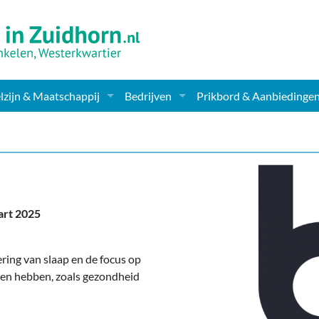
zijn & Maatschappij
Bedrijven
Prikbord & Aanbiedinge
ching, Therapie en meer
Supermarkt & Levensmiddelen
en Clubs
ritatieve instellingen
Winkelen & Mode
zondheid & Zorg
Verzorging
art 2025
nderopvang
Dieren & Tuin
ensbeschouwelijk
Horeca & Uitgaan
ring van slaap en de focus op
ken hebben, zoals gezondheid
erwijs & jeugd
Vervoer, Auto's & Fietsen