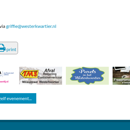
via
griffie@westerkwartier.nl
print
zelf evenement...