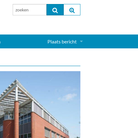
n
Plaats bericht
Inloggen...
Aanmelden nieuw account...