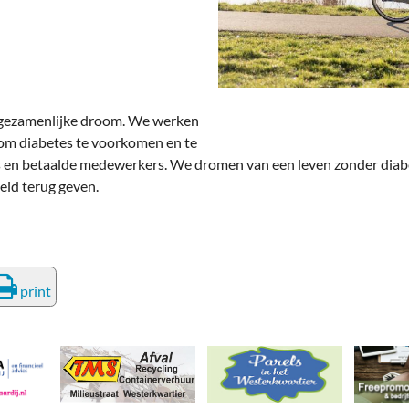
deren
Wonen & Interieur
itieke Partijen
On-line bestellen in Zuidhorn
dhorners
Financiën, Makelaars & Hypotheken
e gezamenlijke droom. We werken
Diensten, Gemak & Zakelijk
 om diabetes te voorkomen en te
s en betaalde medewerkers. We dromen van een leven zonder diabete
(Ver) Bouw & Onderhoud
eid terug geven.
Bedrijventerreinen
Bedrijven in de Regio Zuidhorn
Bedrijven van Vroeger
print