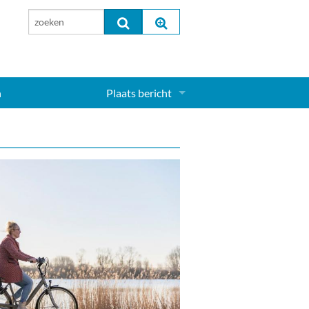
n
Plaats bericht
Inloggen...
Aanmelden nieuw account...