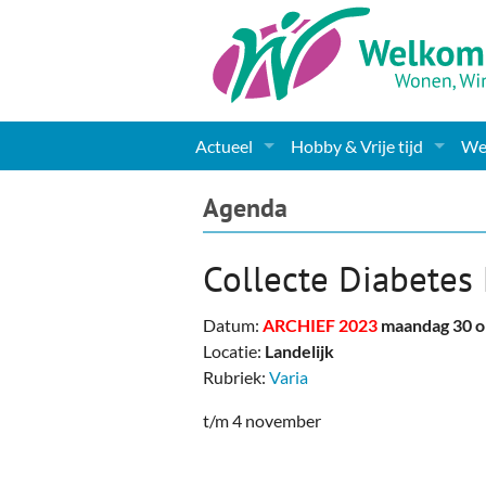
Actueel
Hobby & Vrije tijd
Wel
Nieuws
Sport
Coa
Agenda
Agenda
(Culturele) verenigingen 
Cha
Collecte Diabetes
Gemeente informatie
Dorpen
Kunst
Ge
Datum:
ARCHIEF 2023
maandag 30 o
Columns & Redactioneel
Woningaanbod
Muziek
Ki
Locatie:
Landelijk
Rubriek:
Varia
Foto-pagina
Toerisme & Musea
Lev
t/m 4 november
Podia & Dorpshuizen
Ond