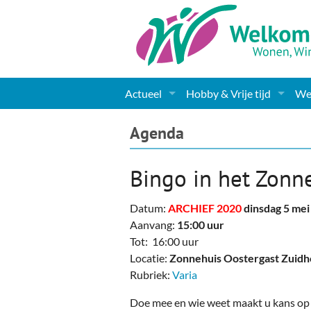
Actueel
Hobby & Vrije tijd
Wel
Nieuws
Sport
Coa
Agenda
Agenda
(Culturele) verenigingen 
Cha
Bingo in het Zonn
Gemeente informatie
Dorpen
Kunst
Ge
Datum:
ARCHIEF 2020
dinsdag 5 mei
Columns & Redactioneel
Woningaanbod
Muziek
Ki
Aanvang:
15:00 uur
Tot: 16:00 uur
Foto-pagina
Toerisme & Musea
Lev
Locatie:
Zonnehuis Oostergast Zuidh
Rubriek:
Varia
Podia & Dorpshuizen
Ond
Doe mee en wie weet maakt u kans op 