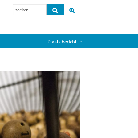
n
Plaats bericht
Inloggen...
Aanmelden nieuw account...