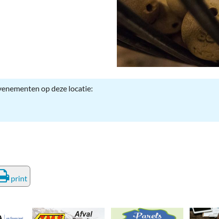
deren
Wonen & Interieur
itieke Partijen
On-line bestellen in Zuidhorn
dhorners
Financiën, Makelaars & Hypotheken
Diensten, Gemak & Zakelijk
evenementen op deze locatie:
(Ver) Bouw & Onderhoud
Bedrijventerreinen
Bedrijven in de Regio Zuidhorn
Bedrijven van Vroeger
print