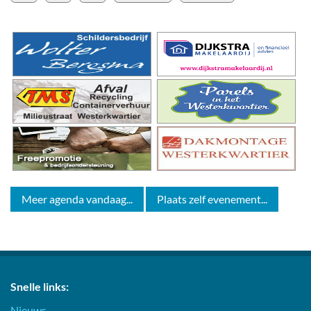
Meer agenda vandaag...
Plaats zelf evenement...
Snelle links:
Nieuws