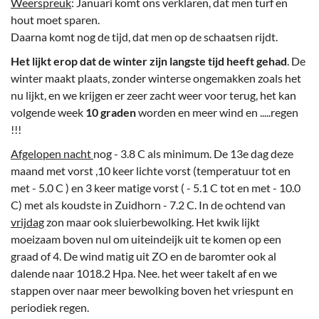
Weerspreuk
: Januari komt ons verklaren, dat men turf en
hout moet sparen.
Daarna komt nog de tijd, dat men op de schaatsen rijdt.
Het lijkt erop dat de winter zijn langste tijd heeft gehad
. De
winter maakt plaats, zonder winterse ongemakken zoals het
nu lijkt, en we krijgen er zeer zacht weer voor terug, het kan
volgende week
10 graden
worden en meer wind en .....regen
!!!
Afgelopen nacht
nog - 3.8 C als minimum. De 13e dag deze
maand met vorst ,10 keer lichte vorst (temperatuur tot en
met - 5.0 C ) en 3 keer matige vorst ( - 5.1 C tot en met - 10.0
C) met als koudste in Zuidhorn - 7.2 C. In de ochtend van
vrijdag
zon maar ook sluierbewolking. Het kwik lijkt
moeizaam boven nul om uiteindeijk uit te komen op een
graad of 4. De wind matig uit ZO en de baromter ook al
dalende naar 1018.2 Hpa. Nee. het weer takelt af en we
stappen over naar meer bewolking boven het vriespunt en
periodiek regen.