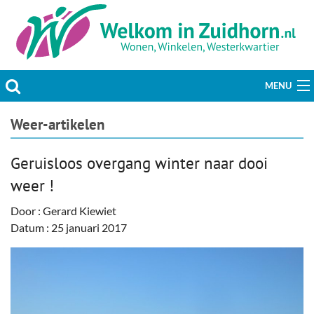
MENU
Actueel
Weer-artikelen
Hobby & Vrije tijd
Geruisloos overgang winter naar dooi
weer !
Welzijn & Maatschappij
Door : Gerard Kiewiet
Bedrijven
Datum : 25 januari 2017
Prikbord & Aanbiedingen
Plaats bericht