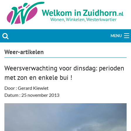
MENU
Actueel
Weer-artikelen
Hobby & Vrije tijd
Weersverwachting voor dinsdag: perioden
met zon en enkele bui !
Welzijn & Maatschappij
Door : Gerard Kiewiet
Bedrijven
Datum : 25 november 2013
Prikbord & Aanbiedingen
Plaats bericht